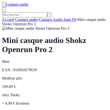
Casques audio
Accueil
›
Casques audio
›
Casques Audio Sans Fil
›
Mini casque audio
Shokz Openrun Pro 2
Mini casque audio Shokz
Openrun Pro 2
Mini
EAN :
810092679639
Meilleur prix
199,00
€
chez
Shokz
+ 6,99 € livraison